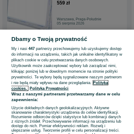
Lider Okna OLX
559 zł
Warszawa, Praga-Południe
05 sierpnia 2026
Dbamy o Twoją prywatność
OKNA Używane 162x169
OKNO KacprzaK Plastikowe
My i nasi
447
partnerzy przechowujemy lub uzyskujemy dostęp
PCV Lider Okna OLX
450 zł
do informacji na urządzeniu, takich jak unikalne identyfikatory w
plikach cookie w celu przetwarzania danych osobowych.
Użytkownik może zaakceptować wybory lub zarządzać nimi,
Ożarów Mazowiecki
klikając poniżej lub w dowolnym momencie na stronie polityki
05 sierpnia 2026
prywatności. Te wybory będą sygnalizowane naszym partnerom
i nie będą miały wpływu na dane przeglądania.
Polityka
cookies,
Polityka Prywatności
OKNO KacprzaK 40X40 OKNA
Wraz z naszymi partnerami przetwarzamy dane w celu
NOWE Plastikowe PCV Białe -
zapewnienia:
Lider Okna OLX
189 zł
Użycie dokładnych danych geolokalizacyjnych. Aktywne
skanowanie charakterystyki urządzenia do celów identyfikacji.
Rozumienie odbiorców dzięki statystyce lub kombinacji danych
Ciechanów
z różnych źródeł. Przechowywanie informacji na urządzeniu lub
05 sierpnia 2026
dostęp do nich. Pomiar efektywności reklam. Rozwój i
ulepszanie usług. Tworzenie profili w celu personalizacji treści.