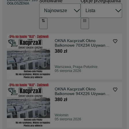
ZNALEŹLIŚMY 103
Sortowanie
Opcje przeglądania
OGŁOSZENIA
OKNA KacprzaK Okno
Balkonowe 70X234 Używane
PCV Lider Okna OLX
380 zł
Warszawa, Praga-Południe
05 sierpnia 2026
OKNA KacprzaK Okno
Balkonowe 94X226 Używane
PCV Lider Okna OLX
380 zł
Wołomin
05 sierpnia 2026