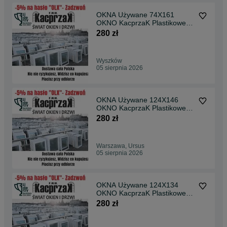
OKNA Używane 74X161
OKNO KacprzaK Plastikowe
PCV Lider Okna OLX
280 zł
Wyszków
05 sierpnia 2026
OKNA Używane 124X146
OKNO KacprzaK Plastikowe
PCV Lider Okna OLX
280 zł
Warszawa, Ursus
05 sierpnia 2026
OKNA Używane 124X134
OKNO KacprzaK Plastikowe
PCV Lider Okna OLX
280 zł