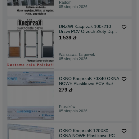
Radom
05 sierpnia 2026
DRZWI Kacprzak 100x210
Drzwi PCV Orzech Złoty Dąb
Antracyt - Lider OLX
1 539 zł
Warszawa, Targówek
05 sierpnia 2026
OKNO KacprzaK 70X40 OKNA
NOWE Plastikowe PCV Białe -
Lider Okna OLX
279 zł
Pruszków
05 sierpnia 2026
OKNO KacprzaK 120X80
OKNA NOWE Plastikowe PCV